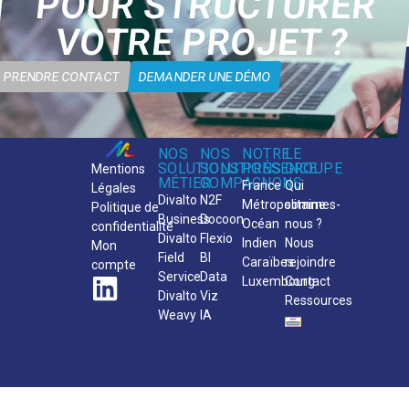
POUR STRUCTURER
VOTRE PROJET ?
PRENDRE CONTACT
DEMANDER UNE DÉMO
NOS
NOS
NOTRE
LE
SOLUTIONS
SOLUTIONS
PRÉSENCE
GROUPE
Mentions
MÉTIER
COMPAGNONS
France
Qui
Légales
Divalto
N2F
Métropolitaine
sommes-
Politique de
Business
Docoon
Océan
nous ?
confidentialité
Divalto
Flexio
Indien
Nous
Mon
Field
BI
Caraïbes
rejoindre
compte
Service
Data
Luxembourg
Contact
Divalto
Viz
Ressources
Weavy
IA